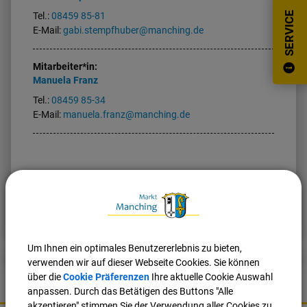
SERVICE
Tel.:
08459 85-81
E-Mail:
gabi.stempfhuber@manching.de
Mitarbeiter*in:
Manuela
Franz
Tel.:
08459 85-34
E-Mail:
manuela.franz@manching.de
Nach oben
Seite drucken
Um Ihnen ein optimales Benutzererlebnis zu bieten,
verwenden wir auf dieser Webseite Cookies. Sie können
über die
Cookie Präferenzen
Ihre aktuelle Cookie Auswahl
anpassen. Durch das Betätigen des Buttons "Alle
akzeptieren" stimmen Sie der Verwendung aller Cookies zu.