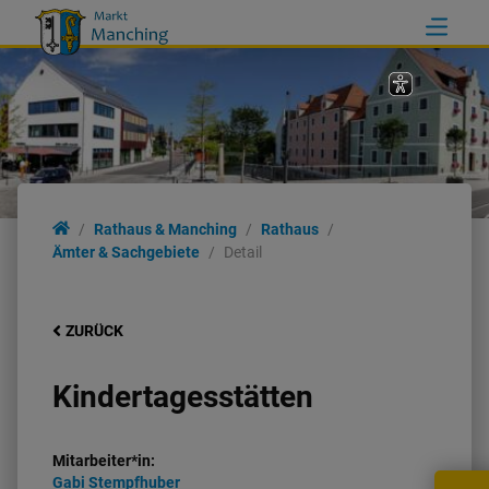
Rathaus & Manching
Rathaus
Ämter & Sachgebiete
Detail
ZURÜCK
Kindertagesstätten
Mitarbeiter*in:
Gabi
Stempfhuber