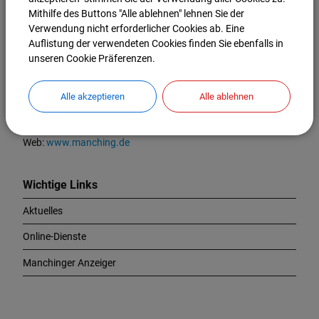
K
Mithilfe des Buttons "Alle ablehnen" lehnen Sie der
o
Markt Manching
Verwendung nicht erforderlicher Cookies ab. Eine
n
Auflistung der verwendeten Cookies finden Sie ebenfalls in
t
Ingolstädter Straße 2
unseren Cookie Präferenzen.
a
85077 Manching
k
t
Alle akzeptieren
Alle ablehnen
Tel.:
08459 85-0
u
Fax:
08459 85-47
n
E-Mail:
info@manching.de
d
Web:
www.manching.de
W
i
c
Wichtige Links
h
Aktuelles
t
i
Online-Dienste
g
e
Manchinger Anzeiger
L
i
n
k