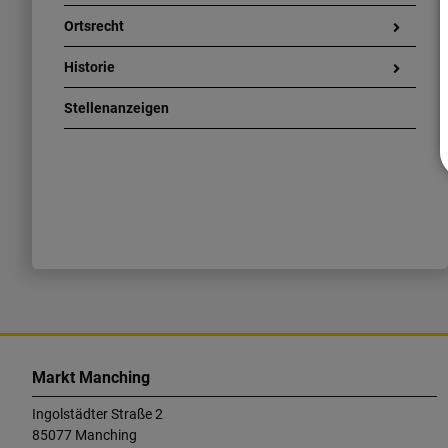
Ortsrecht
Historie
Stellenanzeigen
K
o
Markt Manching
n
Ingolstädter Straße 2
t
85077 Manching
a