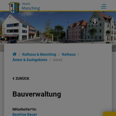
Rathaus & Manching
Rathaus
Ämter & Sachgebiete
Detail
ZURÜCK
Bauverwaltung
Mitarbeiter*in:
Beatrice
Bauer