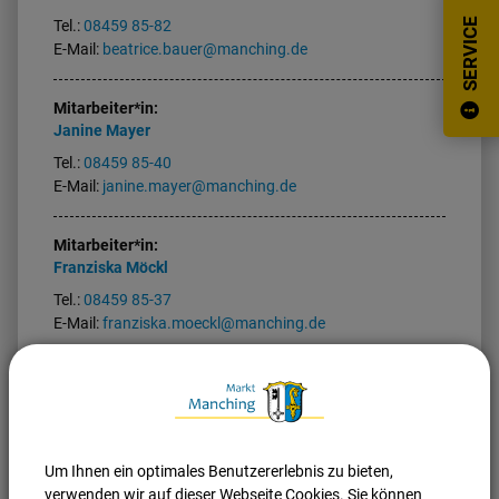
SERVICE
Tel.:
08459 85-82
E-Mail:
beatrice.bauer@manching.de
Mitarbeiter*in:
Janine
Mayer
Tel.:
08459 85-40
E-Mail:
janine.mayer@manching.de
Mitarbeiter*in:
Franziska
Möckl
Tel.:
08459 85-37
E-Mail:
franziska.moeckl@manching.de
Um Ihnen ein optimales Benutzererlebnis zu bieten,
Nach oben
Seite drucken
verwenden wir auf dieser Webseite Cookies. Sie können