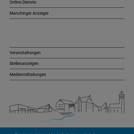
Online-Dienste
g
e
Manchinger Anzeiger
L
i
n
k
s
Veranstaltungen
Stellenanzeigen
Medienmitteilungen