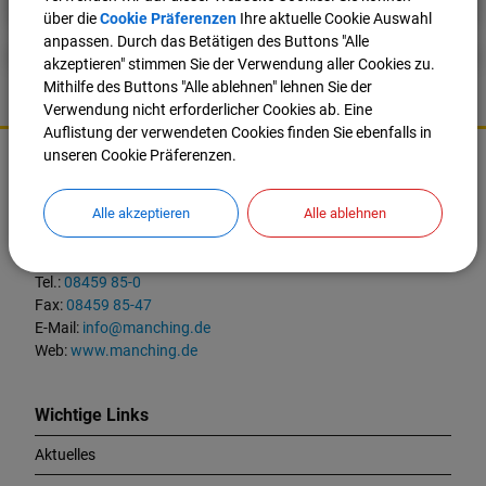
über die
Cookie Präferenzen
Ihre aktuelle Cookie Auswahl
anpassen. Durch das Betätigen des Buttons "Alle
akzeptieren" stimmen Sie der Verwendung aller Cookies zu.
Mithilfe des Buttons "Alle ablehnen" lehnen Sie der
Verwendung nicht erforderlicher Cookies ab. Eine
Auflistung der verwendeten Cookies finden Sie ebenfalls in
K
unseren Cookie Präferenzen.
o
Markt Manching
n
t
Alle akzeptieren
Alle ablehnen
Ingolstädter Straße 2
a
85077 Manching
k
t
Tel.:
08459 85-0
u
Fax:
08459 85-47
n
E-Mail:
info@manching.de
d
Web:
www.manching.de
W
i
c
Wichtige Links
h
Aktuelles
t
i