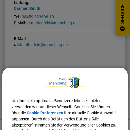
Leitung:
SERVICE
Carmen
Smith
Tel.:
08459 323606-10
E-Mail:
kita-altenfeld@manching.de
E-Mail
kita-altenfeld@manching.de
Nach oben
Seite drucken
Um Ihnen ein optimales Benutzererlebnis zu bieten,
verwenden wir auf dieser Webseite Cookies. Sie können
über die
Cookie Präferenzen
Ihre aktuelle Cookie Auswahl
anpassen. Durch das Betätigen des Buttons "Alle
K
akzeptieren" stimmen Sie der Verwendung aller Cookies zu.
o