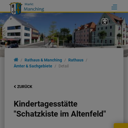
Rathaus & Manching
Rathaus
Ämter & Sachgebiete
Detail
ZURÜCK
Kindertagesstätte
"Schatzkiste im Altenfeld"