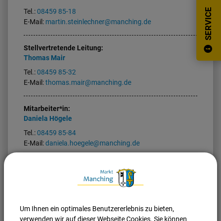
SERVICE
Tel.:
08459 85-18
E-Mail:
martin.steinlechner@manching.de
Stellvertretende Leitung:
Thomas
Mair
Tel.:
08459 85-32
E-Mail:
thomas.mair@manching.de
Mitarbeiter*in:
Daniela
Högele
Tel.:
08459 85-84
E-Mail:
daniela.hoegele@manching.de
Um Ihnen ein optimales Benutzererlebnis zu bieten,
Nach oben
Seite drucken
verwenden wir auf dieser Webseite Cookies. Sie können