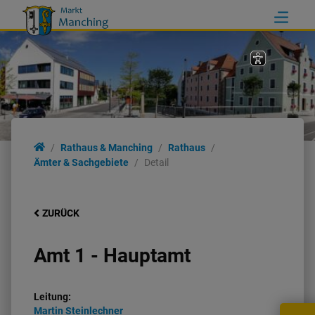
Rathaus & Manching
Rathaus
Ämter & Sachgebiete
Detail
ZURÜCK
Amt 1 - Hauptamt
Leitung:
Martin
Steinlechner