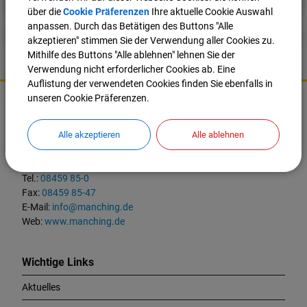
über die
Cookie Präferenzen
Ihre aktuelle Cookie Auswahl
anpassen. Durch das Betätigen des Buttons "Alle
akzeptieren" stimmen Sie der Verwendung aller Cookies zu.
Mithilfe des Buttons "Alle ablehnen" lehnen Sie der
Verwendung nicht erforderlicher Cookies ab. Eine
Auflistung der verwendeten Cookies finden Sie ebenfalls in
K
unseren Cookie Präferenzen.
o
Markt Manching
n
t
Alle akzeptieren
Alle ablehnen
Ingolstädter Straße 2
a
85077 Manching
k
t
Tel.:
08459 85-0
u
Fax:
08459 85-47
n
E-Mail:
info@manching.de
d
Web:
www.manching.de
W
i
c
Wichtige Links
h
Aktuelles
t
i