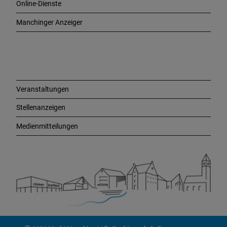
Online-Dienste
g
e
Manchinger Anzeiger
L
i
n
k
s
Veranstaltungen
Stellenanzeigen
Medienmitteilungen