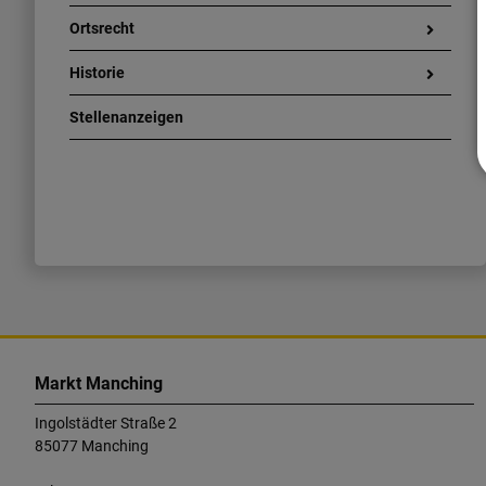
Ortsrecht
Historie
Stellenanzeigen
K
o
Markt Manching
n
Ingolstädter Straße 2
t
85077 Manching
a
k