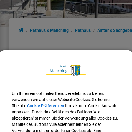
Rathaus & Manching
Rathaus
Ämter & Sachgebi
ZURÜCK
Wasserwerk
Leitung:
Um Ihnen ein optimales Benutzererlebnis zu bieten,
Patrick
Vogel
verwenden wir auf dieser Webseite Cookies. Sie können
über die
Cookie Präferenzen
Ihre aktuelle Cookie Auswahl
Tel.:
08459 326493
anpassen. Durch das Betätigen des Buttons "Alle
E-Mail:
patrick.vogel@manching.de
akzeptieren" stimmen Sie der Verwendung aller Cookies zu.
Mithilfe des Buttons "Alle ablehnen" lehnen Sie der
Verwendung nicht erforderlicher Cookies ab. Eine
Mitarbeiter*in: