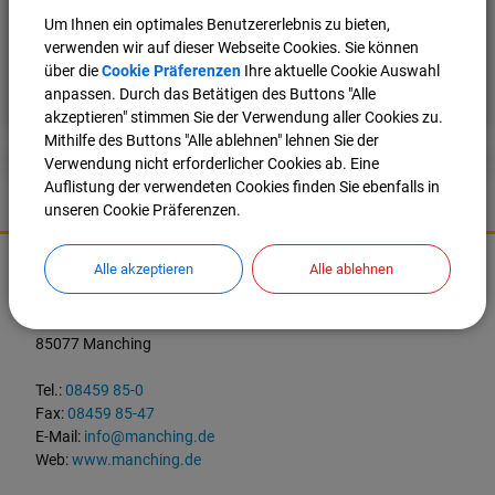
Um Ihnen ein optimales Benutzererlebnis zu bieten,
verwenden wir auf dieser Webseite Cookies. Sie können
über die
Cookie Präferenzen
Ihre aktuelle Cookie Auswahl
Nach oben
Seite drucken
anpassen. Durch das Betätigen des Buttons "Alle
akzeptieren" stimmen Sie der Verwendung aller Cookies zu.
Mithilfe des Buttons "Alle ablehnen" lehnen Sie der
Verwendung nicht erforderlicher Cookies ab. Eine
Auflistung der verwendeten Cookies finden Sie ebenfalls in
unseren Cookie Präferenzen.
K
o
Alle akzeptieren
Alle ablehnen
Markt Manching
n
t
Ingolstädter Straße 2
a
85077 Manching
k
t
Tel.:
08459 85-0
u
Fax:
08459 85-47
n
E-Mail:
info@manching.de
d
Web:
www.manching.de
W