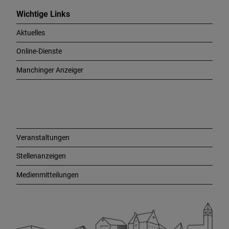
i
c
Wichtige Links
h
Aktuelles
t
i
Online-Dienste
g
e
Manchinger Anzeiger
L
i
n
k
s
Veranstaltungen
Stellenanzeigen
Medienmitteilungen