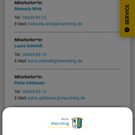
Mitarbeiter*in:
SERVICE
Manuela
Wink
Tel.:
08459 85-12
E-Mail:
manuela.wink@manching.de
Mitarbeiter*in:
Laura
Schmidt
Tel.:
08459 85-10
E-Mail:
laura.schmidt@manching.de
Mitarbeiter*in:
Petra
Gehbauer
Tel.:
08459 85-13
E-Mail:
petra.gehbauer@manching.de
E-Mail
ewo@manching.de