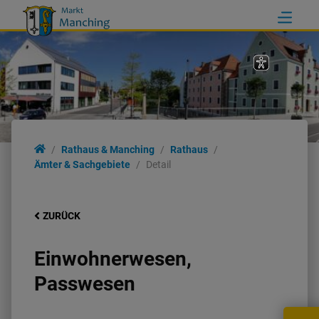
Rathaus & Manching
Rathaus
Ämter & Sachgebiete
Detail
ZURÜCK
Einwohnerwesen,
Passwesen