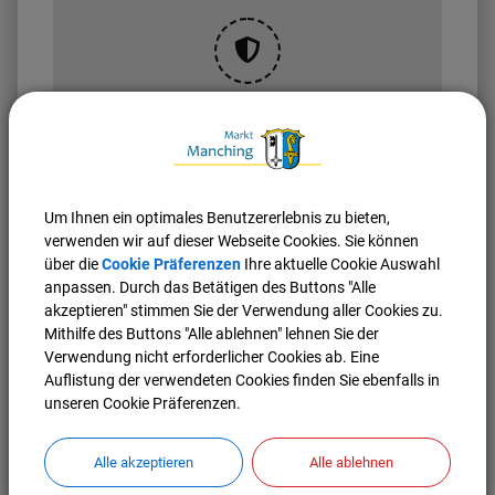
OpenStreetMap wird
derzeit nicht angezeigt
Bitte aktivieren Sie "OpenStreetMap" in Ihren
Cookie Einstellungen.
Um Ihnen ein optimales Benutzererlebnis zu bieten,
verwenden wir auf dieser Webseite Cookies. Sie können
Cookies Anpassen
über die
Cookie Präferenzen
Ihre aktuelle Cookie Auswahl
anpassen. Durch das Betätigen des Buttons "Alle
akzeptieren" stimmen Sie der Verwendung aller Cookies zu.
Mithilfe des Buttons "Alle ablehnen" lehnen Sie der
Verwendung nicht erforderlicher Cookies ab. Eine
Auflistung der verwendeten Cookies finden Sie ebenfalls in
unseren Cookie Präferenzen.
Alle akzeptieren
Alle ablehnen
Nach oben
Seite drucken