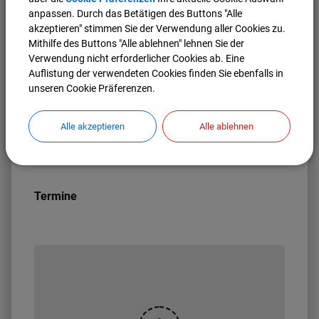
originalen Oberfläche konnten neue Erkenntnisse über
anpassen. Durch das Betätigen des Buttons "Alle
Herstellungstechnik, funktionale Nutzung und
akzeptieren" stimmen Sie der Verwendung aller Cookies zu.
Erhaltungszustand gewonnen werden, die zur
Mithilfe des Buttons "Alle ablehnen" lehnen Sie der
Rekonstruktion der ursprünglichen Erscheinung und zur
Verwendung nicht erforderlicher Cookies ab. Eine
Bedeutung dieser außergewöhnlichen Figur beitragen.
Auflistung der verwendeten Cookies finden Sie ebenfalls in
unseren Cookie Präferenzen.
Die Dauerausstellung des kelten römer museums ist bis
zum Beginn des Vortrags geöffnet. Eine Anmeldung zur
kostenfreien Veranstaltung ist
nicht
erforderlich.
Alle akzeptieren
Alle ablehnen
Termine