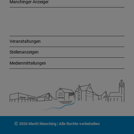
Manchinger Anzeiger
L
i
n
k
s
Veranstaltungen
Stellenanzeigen
Medienmitteilungen
2026 Markt Manching | Alle Rechte vorbehalten