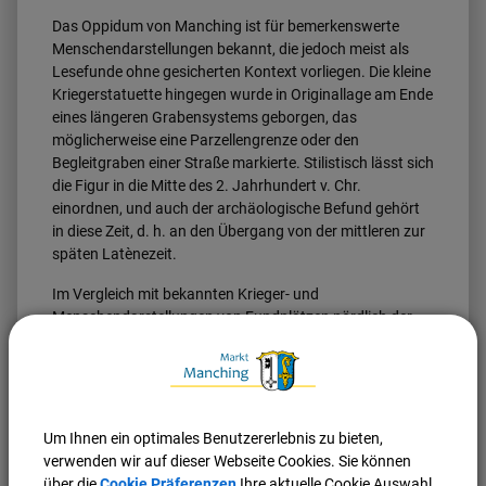
Das Oppidum von Manching ist für bemerkenswerte
Menschendarstellungen bekannt, die jedoch meist als
Lesefunde ohne gesicherten Kontext vorliegen. Die kleine
Kriegerstatuette hingegen wurde in Originallage am Ende
eines längeren Grabensystems geborgen, das
möglicherweise eine Parzellengrenze oder den
Begleitgraben einer Straße markierte. Stilistisch lässt sich
die Figur in die Mitte des 2. Jahrhundert v. Chr.
einordnen, und auch der archäologische Befund gehört
in diese Zeit, d. h. an den Übergang von der mittleren zur
späten Latènezeit.
Im Vergleich mit bekannten Krieger- und
Menschendarstellungen von Fundplätzen nördlich der
Alpen wird deutlich, dass der Bronzekrieger eine
besondere Qualität aufweist. Die Statuette nimmt eine
besondere Stellung aufgrund der verwendeten Technik
und stilistischer Feinheit unter den bislang bekannten
Beispielen keltischer Bronzekleinplastik ein. Durch
Um Ihnen ein optimales Benutzererlebnis zu bieten,
Röntgenuntersuchungen, instrumentelle Metallanalysen,
verwenden wir auf dieser Webseite Cookies. Sie können
technologische Studien und die partielle Freilegung der
über die
Cookie Präferenzen
Ihre aktuelle Cookie Auswahl