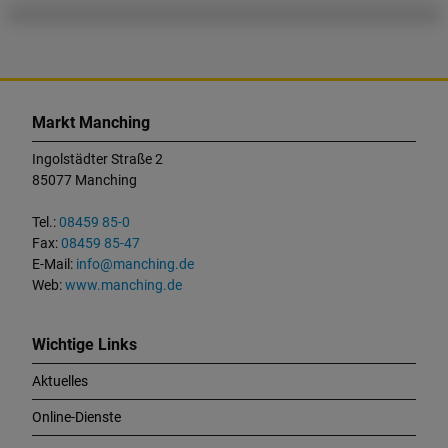
K
o
Markt Manching
n
t
Ingolstädter Straße 2
a
85077 Manching
k
t
Tel.:
08459 85-0
u
Fax:
08459 85-47
n
E-Mail:
info@manching.de
d
Web:
www.manching.de
W
i
c
Wichtige Links
h
Aktuelles
t
i
Online-Dienste
g
e