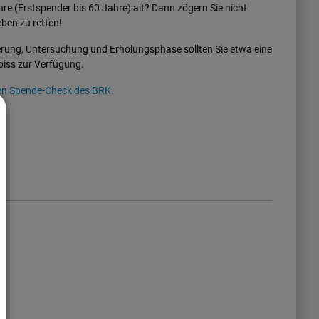
hre (Erstspender bis 60 Jahre) alt? Dann zögern Sie nicht
ben zu retten!
ierung, Untersuchung und Erholungsphase sollten Sie etwa eine
biss zur Verfügung.
den Spende-Check des BRK.