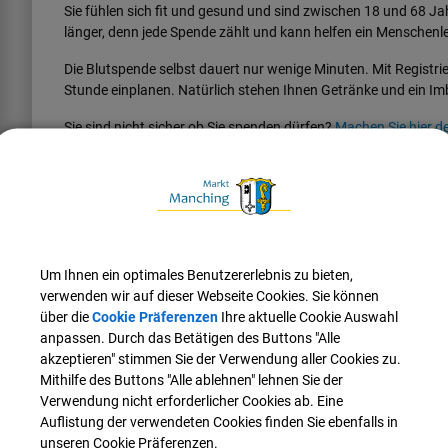
Sie fühlen sich fit und gesund und sind zwischen 18 und 68 Ja
länger, denn jede Spende zählt und kann helfen ein Menschenle
Die Blutspende selbst dauert nur wenige Minuten. Mit Registr
Stunde einplanen. Natürlich stehen Ihnen Getränke und ein Im
Sie sind nicht sicher ob Sie spenden dürfen?
Machen Sie hier 
Termine
Datum
Uhrzeit
Um Ihnen ein optimales Benutzererlebnis zu bieten,
verwenden wir auf dieser Webseite Cookies. Sie können
über die
Cookie Präferenzen
Ihre aktuelle Cookie Auswahl
anpassen. Durch das Betätigen des Buttons "Alle
Veranstaltungsort
akzeptieren" stimmen Sie der Verwendung aller Cookies zu.
Grund- und Mittelschule Manching "Im Lindenkreuz"
Mithilfe des Buttons "Alle ablehnen" lehnen Sie der
85077 Manching, Lindenstr. 20
Verwendung nicht erforderlicher Cookies ab. Eine
Veranstalter
Auflistung der verwendeten Cookies finden Sie ebenfalls in
Blutspendedienst des Bayerischen Roten Kreuzes gGmbH
unseren Cookie Präferenzen.