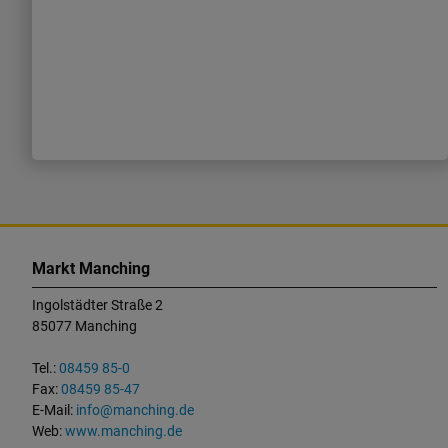
K
o
Markt Manching
n
Ingolstädter Straße 2
t
85077 Manching
a
k
Tel.:
08459 85-0
t
Fax:
08459 85-47
u
E-Mail:
info@manching.de
n
Web:
www.manching.de