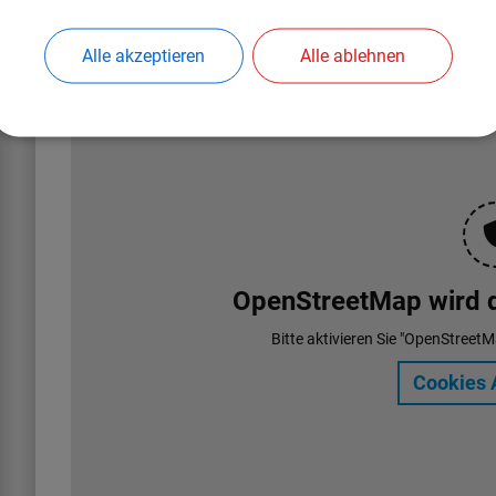
97353 Wiesentheid, Nikolaus-Fey-Straße 32
Alle akzeptieren
Alle ablehnen
OpenStreetMap wird de
Bitte aktivieren Sie "OpenStreetM
Cookies 