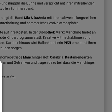
Hundskrippln
die Bühne und verspricht mit ihren mitreißenden
svollen Sommerabend.
 sorgt die Band
Mia & DaAnda
mit ihrem abwechslungsreichen
 Unterhaltung und sommerliche Festivalatmosphäre.
auf ihre Kosten. In der
Bibliothek Markt Manching
findet an
iebte Kinderprogramm statt. Kreative Mitmachaktionen und
n. Darüber hinaus wird Ballonkünstlerin
PEZI
erneut mit ihren
eraugen sorgen.
ronomiebetriebe
Manchinger Hof
,
Calabria
,
Kastaniengarten
peisen und Getränken und tragen dazu bei, dass die Manchinger
t ist frei.