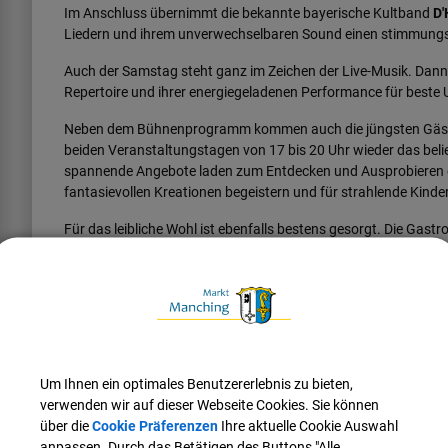
Im Anschluss übernimmt die bekannte bayerische Kultband
D'
Liedern und ihrem unverwechselbaren Sound einen stimmung
Auch der Samstag steht ganz im Zeichen der Live-Musik. Dann
Repertoire und ihrer energiegeladenen Performance für beste
Neben dem Bühnenprogramm kommen auch die jüngsten Gäste 
beiden Veranstaltungstagen von 17 bis 20 Uhr wieder das bel
spannende Angebote laden zum Entdecken und Ausprobieren ei
fantasievollen Kreationen begeistern und für strahlende Kind
Für das leibliche Wohl ist ebenfalls bestens gesorgt. Die Gast
und
dolce caffè venezia
bieten eine vielfältige Auswahl an S
Sommernacht auch kulinarisch keine Wünsche offenlässt.
Die Veranstaltung beginnt an beiden Tagen um 17 Uhr. Der Eintrit
Um Ihnen ein optimales Benutzererlebnis zu bieten,
verwenden wir auf dieser Webseite Cookies. Sie können
über die
Cookie Präferenzen
Ihre aktuelle Cookie Auswahl
Termine
anpassen. Durch das Betätigen des Buttons "Alle