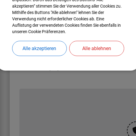
akzeptieren" stimmen Sie der Verwendung aller Cookies zu.
Datum
Uhrzeit
Mithilfe des Buttons "Alle ablehnen" lehnen Sie der
Verwendung nicht erforderlicher Cookies ab. Eine
Auflistung der verwendeten Cookies finden Sie ebenfalls in
unseren Cookie Präferenzen.
Veranstaltungsort
Ortsmitte, zwischen Fontänenfeld und Paarterrasse
85077 Manching,
Alle akzeptieren
Alle ablehnen
Veranstalter
Markt Manching
85077 Manching, Ingolstädter Straße 2