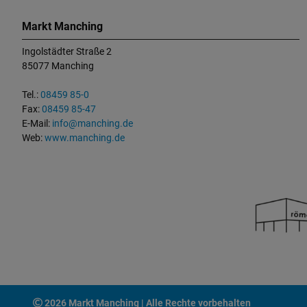
K
o
Markt Manching
n
Ingolstädter Straße 2
t
85077 Manching
a
k
Tel.:
08459 85-0
t
Fax:
08459 85-47
u
E-Mail:
info@manching.de
n
Web:
www.manching.de
d
W
i
c
h
t
i
g
e
L
2026 Markt Manching | Alle Rechte vorbehalten