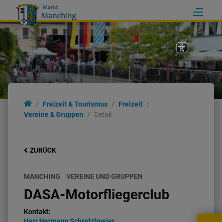
Freizeit & Tourismus
Freizeit
Vereine & Gruppen
Detail
ZURÜCK
MANCHING
VEREINE UND GRUPPEN
DASA-Motorfliegerclub
Kontakt:
Herr
Hermann
Schretzlmeier