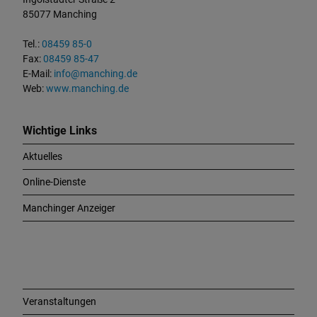
a
85077 Manching
k
t
Tel.:
08459 85-0
u
Fax:
08459 85-47
n
E-Mail:
info@manching.de
d
Web:
www.manching.de
W
i
c
Wichtige Links
h
Aktuelles
t
i
Online-Dienste
g
e
Manchinger Anzeiger
L
i
n
k
s
Veranstaltungen