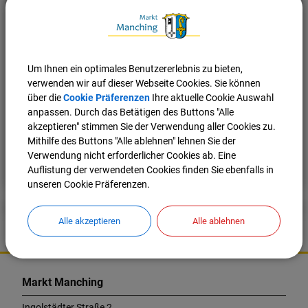
Cookies Anpassen
Um Ihnen ein optimales Benutzererlebnis zu bieten,
verwenden wir auf dieser Webseite Cookies. Sie können
über die
Cookie Präferenzen
Ihre aktuelle Cookie Auswahl
anpassen. Durch das Betätigen des Buttons "Alle
akzeptieren" stimmen Sie der Verwendung aller Cookies zu.
Mithilfe des Buttons "Alle ablehnen" lehnen Sie der
Verwendung nicht erforderlicher Cookies ab. Eine
Nach oben
Seite drucken
Auflistung der verwendeten Cookies finden Sie ebenfalls in
unseren Cookie Präferenzen.
Alle akzeptieren
Alle ablehnen
K
o
Markt Manching
n
t
Ingolstädter Straße 2